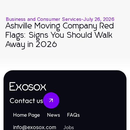
Business and Consumer Services
-
July 26, 2026
Ashville Moving Company Red
Flags: Signs You Should Walk
Away in 2026
Exosox
Contact us
Home Page
News
FAQs
Jobs
info
@
exosox.com