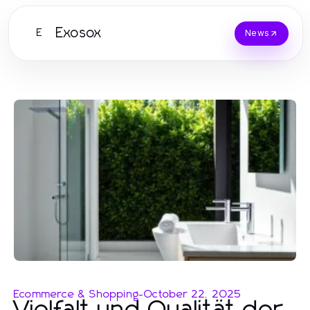
Exosox
E
News
Ecommerce & Shopping
-
October 22, 2025