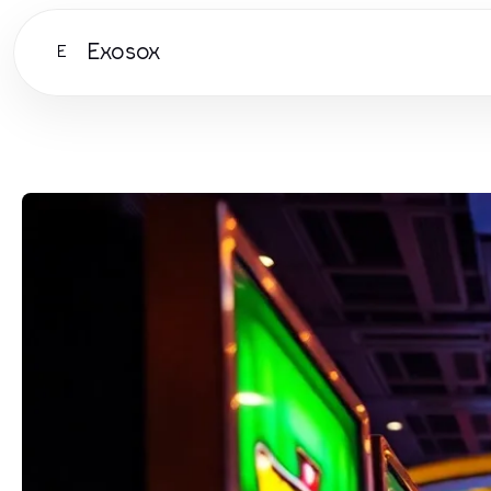
Exosox
E