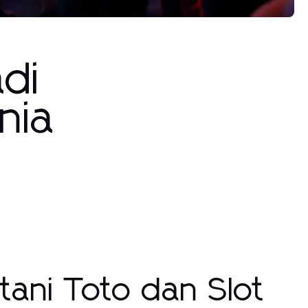
di
nia
ani Toto dan Slot