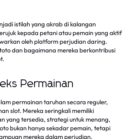
jadi istilah yang akrab di kalangan
 merujuk kepada petani atau pemain yang aktif
warkan oleh platform perjudian daring.
i toto dan bagaimana mereka berkontribusi
t.
nteks Permainan
dalam permainan taruhan secara reguler,
 slot. Mereka seringkali memiliki
yang tersedia, strategi untuk menang,
oto bukan hanya sekadar pemain, tetapi
mampuan mereka dalam perjudian.