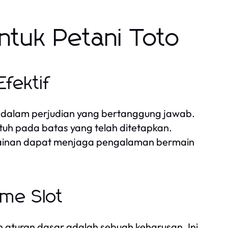
untuk Petani Toto
fektif
g dalam perjudian yang bertanggung jawab.
uh pada batas yang telah ditetapkan.
ainan dapat menjaga pengalaman bermain
me Slot
turan dasar adalah sebuah keharusan. Ini