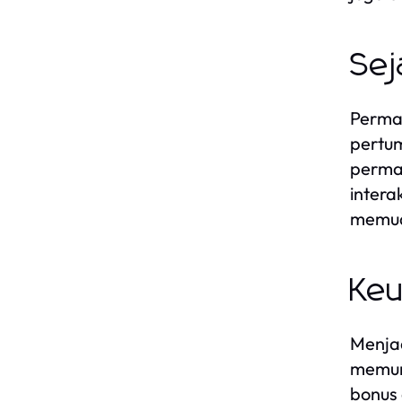
Sej
Permai
pertum
permai
intera
memuda
Keu
Menja
memun
bonus 