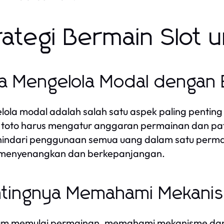
rategi Bermain Slot 
a Mengelola Modal dengan E
ola modal adalah salah satu aspek paling pentin
 toto harus mengatur anggaran permainan dan pat
indari penggunaan semua uang dalam satu perm
 menyenangkan dan berkepanjangan.
tingnya Memahami Mekanis
um memulai permainan, memahami mekanisme dan a