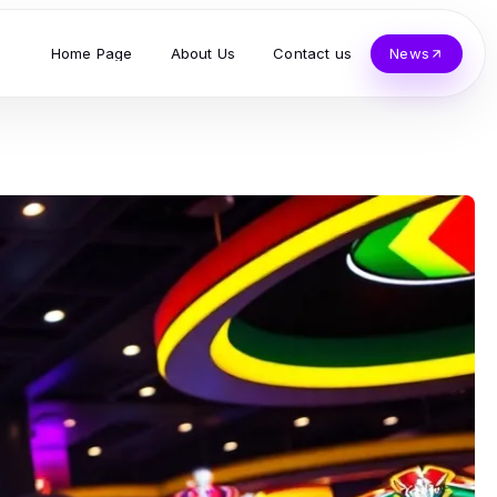
Home Page
About Us
Contact us
News