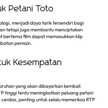
k Petani Toto
logi, menjadi daya tarik tersendiri bagi
uran tetapi juga membantu menciptakan
t bertema film dapat memasukkan klip
libatan pemain.
untuk Kesempatan
 taruhan yang akan dibayarkan kembali
P tinggi tentu meningkatkan peluang petani
 cerdas, penting untuk selalu memeriksa RTP