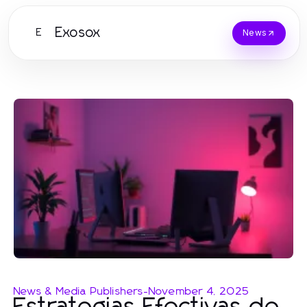
Exosox
E
News
News & Media Publishers
-
November 4, 2025